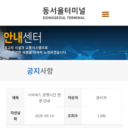
공지
사항
시외버스 운행시간 변
제목
작성자
관리자
경 안내
작성날
2025-09-10
조회수
1298
짜