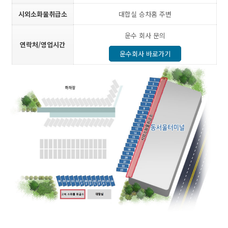
시외소화물취급소
대합실 승차홈 주변
운수 회사 문의
연락처/영업시간
운수회사 바로가기